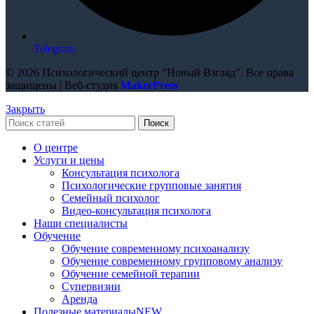
Telegram
© 2026 Психологический центр "Новый Взгляд". Все права
защищены | Веб-студия
MakerPress
Закрыть
Поиск
О центре
Услуги и цены
Консультация психолога
Психологические групповые занятия
Семейный психолог
Видео-консультация психолога
Наши специалисты
Обучение
Обучение современному психоанализу
Обучение современному групповому анализу
Обучение семейной терапии
Супервизии
Аренда
Полезные материалы
NEW