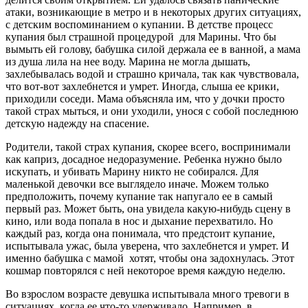
атаки, возникающие в метро и в некоторых других ситуациях,
с детским воспоминанием о купании. В детстве процесс
купания был страшной процедурой для Марины. Что бы
вымыть ей голову, бабушка силой держала ее в ванной, а мама
из душа лила на нее воду. Марина не могла дышать,
захлебывалась водой и страшно кричала, так как чувствовала,
что вот-вот захлебнется и умрет. Иногда, слыша ее крики,
приходили соседи. Мама объясняла им, что у дочки просто
такой страх мыться, и они уходили, унося с собой последнюю
детскую надежду на спасение.
Родители, такой страх купания, скорее всего, воспринимали
как каприз, досадное недоразумение. Ребенка нужно было
искупать, и убивать Марину никто не собирался. Для
маленькой девочки все выглядело иначе. Можем только
предположить, почему купание так напугало ее в самый
первый раз. Может быть, она увидела какую-нибудь сцену в
кино, или вода попала в нос и дыхание перехватило. Но
каждый раз, когда она понимала, что предстоит купание,
испытывала ужас, была уверена, что захлебнется и умрет. И
именно бабушка с мамой хотят, чтобы она задохнулась. Этот
кошмар повторялся с ней некоторое время каждую неделю.
Во взрослом возрасте девушка испытывала много тревоги в
ситуациях, когда ее что-то удерживало. Например, в