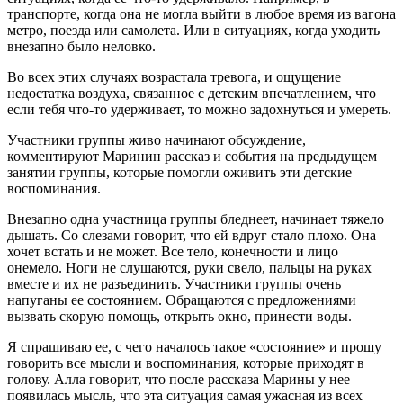
транспорте, когда она не могла выйти в любое время из вагона
метро, поезда или самолета. Или в ситуациях, когда уходить
внезапно было неловко.
Во всех этих случаях возрастала тревога, и ощущение
недостатка воздуха, связанное с детским впечатлением, что
если тебя что-то удерживает, то можно задохнуться и умереть.
Участники группы живо начинают обсуждение,
комментируют Маринин рассказ и события на предыдущем
занятии группы, которые помогли оживить эти детские
воспоминания.
Внезапно одна участница группы бледнеет, начинает тяжело
дышать. Со слезами говорит, что ей вдруг стало плохо. Она
хочет встать и не может. Все тело, конечности и лицо
онемело. Ноги не слушаются, руки свело, пальцы на руках
вместе и их не разъединить. Участники группы очень
напуганы ее состоянием. Обращаются с предложениями
вызвать скорую помощь, открыть окно, принести воды.
Я спрашиваю ее, с чего началось такое «состояние» и прошу
говорить все мысли и воспоминания, которые приходят в
голову. Алла говорит, что после рассказа Марины у нее
появилась мысль, что эта ситуация самая ужасная из всех