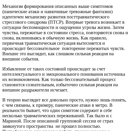
Механизм формирования описанных выше симптомов
(панические атаки и навязчивые тревожные фантазии)
идентичен механизму развития посттравматического
стрессового синдрома (ПТСР). Впервые тревога возникает в
ситуации беспомощности и ощущении угрозы жизни. Затем
чувства, пережитые в состоянии стресса, повторяются снова и
снова, вклиниваясь в обычную жизнь. Как правило,
первичная травматическая ситуация вытесняется и
происходит бессознательное повторение пережитых чувств.
Внешне это выглядит, как слишком сильная реакция на
внешние события.
Избавление от таких состояний происходит за счет
интеллектуального и эмоционального понимания источника
их возникновения. Как только бессознательный процесс
становится сознательным, избыточно сильная реакция на
внешние раздражители исчезает.
В теории выглядит все довольно просто, нужно лишь понять,
с чем связаны, к примеру, панические атаки в метро. В
реальности бывает, что один симптом содержит в себе
несколько травматических переживаний. Так было и с
Мариной. После описанной групповой сессии ее страх
замкнутого пространства не прошел полностью.