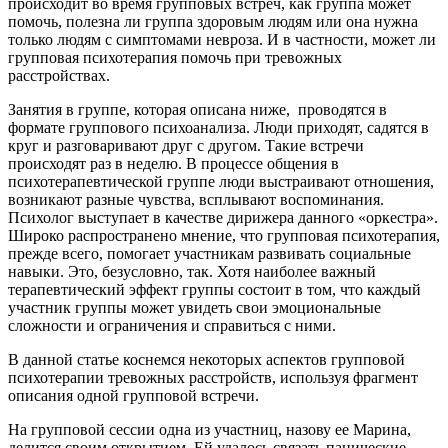
происходит во время групповых встреч, как группа может
помочь, полезна ли группа здоровым людям или она нужна
только людям с симптомами невроза. И в частности, может ли
групповая психотерапия помочь при тревожных
расстройствах.
Занятия в группе, которая описана ниже, проводятся в
формате группового психоанализа. Люди приходят, садятся в
круг и разговаривают друг с другом. Такие встречи
происходят раз в неделю. В процессе общения в
психотерапевтической группе люди выстраивают отношения,
возникают разные чувства, всплывают воспоминания.
Психолог выступает в качестве дирижера данного «оркестра».
Широко распространено мнение, что групповая психотерапия,
прежде всего, помогает участникам развивать социальные
навыки. Это, безусловно, так. Хотя наиболее важный
терапевтический эффект группы состоит в том, что каждый
участник группы может увидеть свои эмоциональные
сложности и ограничения и справиться с ними.
В данной статье коснемся некоторых аспектов групповой
психотерапии тревожных расстройств, используя фрагмент
описания одной групповой встречи.
На групповой сессии одна из участниц, назову ее Марина,
делится своим открытием. Ей удалось связать панические