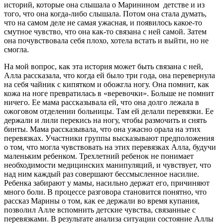
историй, которые она слышала о Маринином детстве и из
того, что она когда-либо слышала. Потом она стала думать,
что на самом деле не самая ужасная, и появилось какое-то
смутное чувство, что она как-то связана с ней самой. Затем
она почувствовала себя плохо, хотела встать и выйти, но не
смогла.
На мой вопрос, как эта история может быть связана с ней,
Алла рассказала, что когда ей было три года, она перевернула
на себя чайник с кипятком и обожгла ногу. Она помнит, как
кожа на ноге превратилась в «веревочки». Больше не помнит
ничего. Ее мама рассказывала ей, что она долго лежала в
ожоговом отделении больницы. Там ей делали перевязки. Ее
держали и лили перекись на ногу, чтобы размочить и снять
бинты. Мама рассказывала, что она ужасно орала на этих
перевязках. Участники группы высказывают предположения
о том, что могла чувствовать на этих перевязках Алла, будучи
маленьким ребенком. Трехлетний ребенок не понимает
необходимости медицинских манипуляций, и чувствует, что
над ним каждый раз совершают бессмысленное насилие.
Ребенка забирают у мамы, насильно держат его, причиняют
много боли. В процессе разговора становится понятно, что
рассказ Марины о том, как ее держали во время купания,
позволил Алле вспомнить детские чувства, связанные с
перевязками. В результате анализа ситуации состояние Аллы