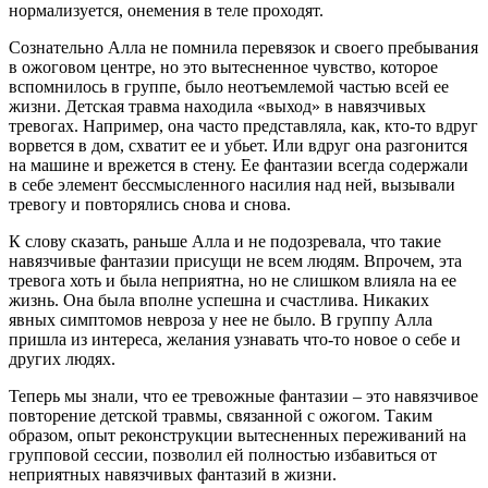
нормализуется, онемения в теле проходят.
Сознательно Алла не помнила перевязок и своего пребывания
в ожоговом центре, но это вытесненное чувство, которое
вспомнилось в группе, было неотъемлемой частью всей ее
жизни. Детская травма находила «выход» в навязчивых
тревогах. Например, она часто представляла, как, кто-то вдруг
ворвется в дом, схватит ее и убьет. Или вдруг она разгонится
на машине и врежется в стену. Ее фантазии всегда содержали
в себе элемент бессмысленного насилия над ней, вызывали
тревогу и повторялись снова и снова.
К слову сказать, раньше Алла и не подозревала, что такие
навязчивые фантазии присущи не всем людям. Впрочем, эта
тревога хоть и была неприятна, но не слишком влияла на ее
жизнь. Она была вполне успешна и счастлива. Никаких
явных симптомов невроза у нее не было. В группу Алла
пришла из интереса, желания узнавать что-то новое о себе и
других людях.
Теперь мы знали, что ее тревожные фантазии – это навязчивое
повторение детской травмы, связанной с ожогом. Таким
образом, опыт реконструкции вытесненных переживаний на
групповой сессии, позволил ей полностью избавиться от
неприятных навязчивых фантазий в жизни.