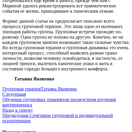
Потребовалось еще время и работа, прежде чем нам с
Мариной удалось реконструировать все травматические
события ее жизни, приводившие к паническим атакам.
Формат данной статьи не предполагает описание всего
процесса групповой терапии. Это лишь один из маленьких
эпизодов работы группы. Групповые встречи проходят по-
разному. Одна группа не похожа на другую. Конечно, не на
каждом групповом занятии возникают такие сильные чувства.
Но всегда групповая терапия и групповая динамика это очень
интересный процесс, способный выявлять разные грани
личности, позволяя человеку освободиться, в частности, от
лишней тревоги, вылечить панические атаки и жить в
состоянии гораздо большего внутреннего комфорта.
Татьяна Яковенко
Групповая терапия
Татьяна Яковенко
Следующая
Обучение групповых терапевтов посредством изучения
контрпереноса
Назад к списку
Предыдущая
Cочетание групповой и индивидуальной
психотерапии