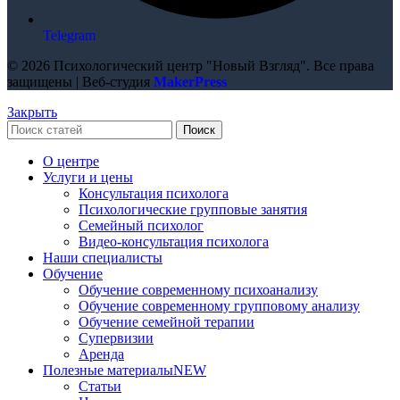
Telegram
© 2026 Психологический центр "Новый Взгляд". Все права
защищены | Веб-студия
MakerPress
Закрыть
Поиск
О центре
Услуги и цены
Консультация психолога
Психологические групповые занятия
Семейный психолог
Видео-консультация психолога
Наши специалисты
Обучение
Обучение современному психоанализу
Обучение современному групповому анализу
Обучение семейной терапии
Супервизии
Аренда
Полезные материалы
NEW
Статьи