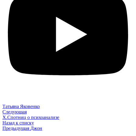
Татьяна Яковенко
Следующая
Х.Спотниц о психоанализе
Назад к списку
Предыдущая
Джон