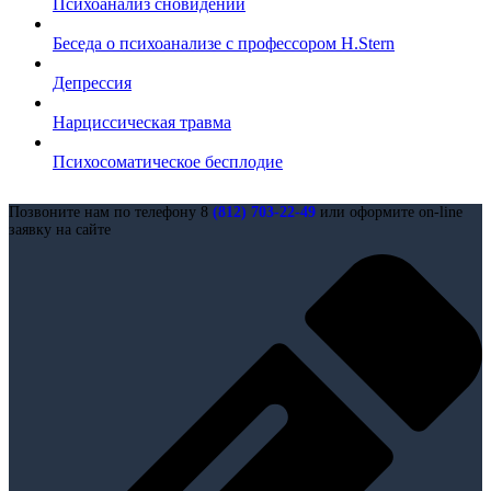
Психоанализ сновидений
Беседа о психоанализе с профессором H.Stern
Депрессия
Нарциссическая травма
Психосоматическое бесплодие
Позвоните нам по телефону 8
(812) 703-22-49
или оформите on-line
заявку на сайте