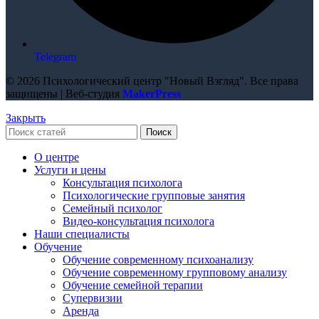
Telegram
© 2026 Психологический центр "Новый Взгляд". Все права
защищены | Веб-студия
MakerPress
Закрыть
Поиск
О центре
Услуги и цены
Консультация психолога
Психологические групповые занятия
Семейный психолог
Видео-консультация психолога
Наши специалисты
Обучение
Обучение современному психоанализу
Обучение современному групповому анализу
Обучение семейной терапии
Супервизии
Аренда