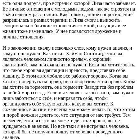
есть одна подруга, про встречи с которой Лиза часто забывает.
Ее личные отношения с молодыми людьми так же строятся на
значительном расстоянии. Как только данное сопротивление
разрешилась в рамках терапии и Лиза смогла выносить
эмоционально близкие отношения со мной, ситуация в ее
жизни тоже изменилась. У нее появляются дружеские и
личные отношения.
И в заключении скажу несколько слов, кому нужен анализ, и
кому он не нужен. Как писал Хайман Спотниц, если вы
являетесь человеком личностно зрелым, с хорошей
адаптацией, вам психоанализ не нужен. Если вы хотите знать,
что такое хорошая адаптация и зрелость, представьте себе
машину. В этом автомобиле все работает хорошо. Когда вы
хотите, повернуть на право, она поворачивает на право. Когда
вы хотите за тормозить, она тормозит. Заводится без проблем
в любой мороз и т.д. Если вы человек такого типа, вам нужно
лишь заботиться о себе, и направлять себя, чтобы
организовать себе такую жизнь, какую вы хотите. К
сожалению, в жизни не всегда мы можем делать то, что хотим
и порой должны делать то, что ситуация от нас требует. Тем
не менее, если все это вы можете делать хорошо, вы не
нуждаетесь в анализе. Но все-таки я не встречала человека,
который бы не получил пользу от хорошо проведенного
анализа.