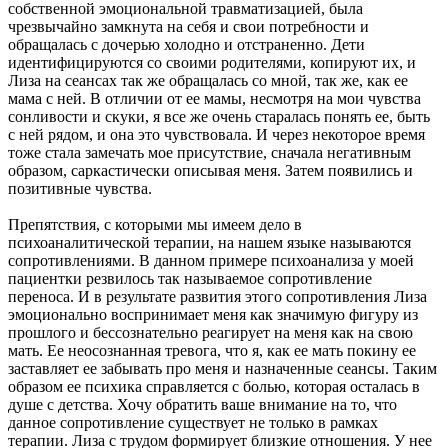
собственной эмоциональной травматизацией, была
чрезвычайно замкнута на себя и свои потребности и
обращалась с дочерью холодно и отстраненно. Дети
идентифицируются со своими родителями, копируют их, и
Лиза на сеансах так же обращалась со мной, так же, как ее
мама с ней. В отличии от ее мамы, несмотря на мои чувства
сонливости и скуки, я все же очень старалась понять ее, быть
с ней рядом, и она это чувствовала. И через некоторое время
тоже стала замечать мое присутствие, сначала негативным
образом, саркастически описывая меня. Затем появились и
позитивные чувства.
Препятствия, с которыми мы имеем дело в
психоаналитической терапии, на нашем языке называются
сопротивлениями. В данном примере психоанализа у моей
пациентки резвилось так называемое сопротивление
переноса. И в результате развития этого сопротивления Лиза
эмоционально воспринимает меня как значимую фигуру из
прошлого и бессознательно реагирует на меня как на свою
мать. Ее неосознанная тревога, что я, как ее мать покину ее
заставляет ее забывать про меня и назначенные сеансы. Таким
образом ее психика справляется с болью, которая осталась в
душе с детства. Хочу обратить ваше внимание на то, что
данное сопротивление существует не только в рамках
терапии. Лиза с трудом формирует близкие отношения. У нее