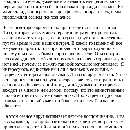
говорит, что все окружающие замечают в ней разительные
перемены и она хотела бы продолжать приходить ко мне. Ее
маме эта идея и перемена в дочери тоже понравилась, и мы
продолжили сеансы психоанализа.
Через некоторое время стало происходить нечто странное.
Лиза, которая за 6 месяцев терапии ни разу не пропустила
сеанс и кажется ни разу не опоздала, вдруг стала постоянно
путать время и дни наших встреч. В какой-то момент ей все
же удается прийти, и я спрашиваю, что вдруг случилось,
почему она стала забывать про наши встречи. Она говорит,
что сама удивлена, обычно память у нее очень хорошая и у нее
нет идей, почему ее память так избирательно испортилась. Я
интересуюсь, единственный ли я человек в ее жизни, о
встречах с которым она забывает. Лиза говорит, что нет. У нее
есть единственная подруга, которая знает эту ее странность и
если они собираются пойти куда-нибудь вместе, то просто
заходит за Лизой к ней домой, потому что это единственный
способ встретиться с ней наверняка. Про встречи с другими
людьми Лиза не забывает, но больше ни с кем близко не
общается.
На этом сеансе вдруг всплывает детское воспоминание. Лиза
рассказывает, что приблизительно в 3-х летнем возрасте мама
привезла ее в детский санаторий и уехала и она вспоминает