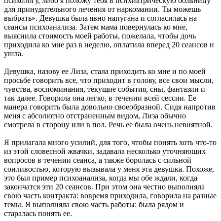
психологу, либо я положу тебя в психиатрическую больницу
для принудительного лечения от наркомании. Ты можешь
выбрать». Девушка была явно напугана и согласилась на
сеансы психоанализа. Затем мама повернулась ко мне,
выяснила стоимость моей работы, пожелала, чтобы дочь
приходила ко мне раз в неделю, оплатила вперед 20 сеансов и
ушла.
Девушка, назову ее Лиза, стала приходить ко мне и по моей
просьбе говорить все, что приходит в голову, все свои мысли,
чувства, воспоминания, текущие события, сны, фантазии и
так далее. Говорила она легко, в течении всей сессии. Ее
манера говорить была довольно своеобразной. Сидя напротив
меня с абсолютно отстраненным видом, Лиза обычно
смотрела в сторону или в пол. Речь ее была очень невнятной.
Я прилагала много усилий, для того, чтобы понять хоть что-то
из этой словесной жвачки, задавала несколько уточняющих
вопросов в течении сеанса, а также боролась с сильной
сонливостью, которую вызывала у меня эта девушка. Похоже,
это был пример психоанализа, когда мы обе ждали, когда
закончатся эти 20 сеансов. При этом она честно выполняла
свою часть контракта: вовремя приходила, говорила на разные
темы. Я выполняла свою часть работы: была рядом и
старалась понять ее.