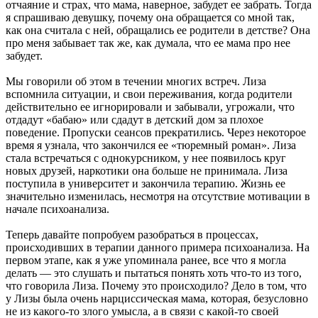
отчаяние и страх, что мама, наверное, забудет ее забрать. Тогда
я спрашиваю девушку, почему она обращается со мной так,
как она считала с ней, обращались ее родители в детстве? Она
про меня забывает так же, как думала, что ее мама про нее
забудет.
Мы говорили об этом в течении многих встреч. Лиза
вспомнила ситуации, и свои переживания, когда родители
действительно ее игнорировали и забывали, угрожали, что
отдадут «бабаю» или сдадут в детский дом за плохое
поведение. Пропуски сеансов прекратились. Через некоторое
время я узнала, что закончился ее «тюремный роман». Лиза
стала встречаться с однокурсником, у нее появилось круг
новых друзей, наркотики она больше не принимала. Лиза
поступила в университет и закончила терапию. Жизнь ее
значительно изменилась, несмотря на отсутствие мотивации в
начале психоанализа.
Теперь давайте попробуем разобраться в процессах,
происходивших в терапии данного примера психоанализа. На
первом этапе, как я уже упоминала ранее, все что я могла
делать — это слушать и пытаться понять хоть что-то из того,
что говорила Лиза. Почему это происходило? Дело в том, что
у Лизы была очень нарциссическая мама, которая, безусловно
не из какого-то злого умысла, а в связи с какой-то своей