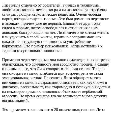
Лиза жила отдельно от родителей, училась в техникуме,
любила дискотеки, несколько раза на дискотеке употребляла
стимулирующие наркотические вещества. Очень любила
парня, который сидел в тюрьме. Это был роман по переписке
и звонкам, причем уже не первый. Бывший ее друг тоже
сидел в тюрьме, потом освободился и отношения с ним
довольно быстро сошли на нет. Лиза ничего не хотела менять
или улучшать в своей жизни, терапию воспринимала как
наказание и трудовую повинность за употребление
наркотиков. Это пример психоанализа, когда мотивация к
терапии отсутствовала полностью.
Примерно через четыре месяца наших еженедельных встреч я
обнаружила, что сонливость моя абсолютно прошла, я слышу
и понимаю все, что Лиза говорит в течении сеанса. Теперь
она смотрит на меня, улыбается при встрече, речь ее стала
эмоциональная, четкая. На сеансах Лиза обращает много
внимания на меня и с сарказмом описывает, как неуклюже я
двигаюсь, рассказывает, как старомодно и безвкусно я одета и
на некоторое время я становлюсь объектом ее вербальной
агрессии. Во время сеансов так же всплывает много детских
воспоминаний.
Тем временем заканчиваются 20 оплаченных сеансов. Лиза