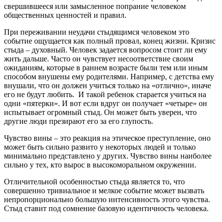
свершившееся или замысленное попрание человеком
общественных ценностей и правил.
При переживании неудачи стыдящимся человеком это
событие ощущается как полный провал, конец жизни. Кризис
стыда – духовный. Человек задается вопросом стоит ли ему
жить дальше. Часто он чувствует несоответствие своим
ожиданиям, которые в раннем возрасте были тем или иным
способом внушены ему родителями. Например, с детства ему
внушали, что он должен учиться только на «отлично», иначе
его не будут любить. И такой ребенок старается учиться на
одни «пятерки». И вот если вдруг он получает «четыре» он
испытывает огромный стыд. Он может быть уверен, что
другие люди презирают его за его глупость.
Чувство вины – это реакция на этическое преступление, оно
может быть сильно развито у некоторых людей и только
минимально представлено у других. Чувство вины наиболее
сильно у тех, кто вырос в высокоморальном окружении.
Отличительной особенностью стыда является то, что
совершенно тривиальное и мелкое событие может вызвать
непропорционально большую интенсивность этого чувства.
Стыд ставит под сомнение базовую идентичность человека.