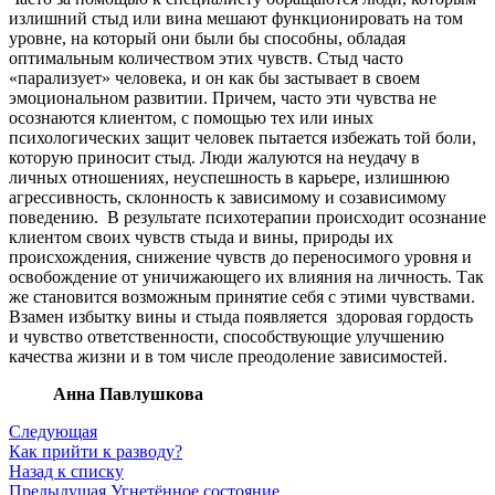
излишний стыд или вина мешают функционировать на том
уровне, на который они были бы способны, обладая
оптимальным количеством этих чувств. Стыд часто
«парализует» человека, и он как бы застывает в своем
эмоциональном развитии. Причем, часто эти чувства не
осознаются клиентом, с помощью тех или иных
психологических защит человек пытается избежать той боли,
которую приносит стыд. Люди жалуются на неудачу в
личных отношениях, неуспешность в карьере, излишнюю
агрессивность, склонность к зависимому и созависимому
поведению. В результате психотерапии происходит осознание
клиентом своих чувств стыда и вины, природы их
происхождения, снижение чувств до переносимого уровня и
освобождение от уничижающего их влияния на личность. Так
же становится возможным принятие себя с этими чувствами.
Взамен избытку вины и стыда появляется здоровая гордость
и чувство ответственности, способствующие улучшению
качества жизни и в том числе преодоление зависимостей.
Анна Павлушкова
Следующая
Как прийти к разводу?
Назад к списку
Предыдущая
Угнетённое состояние