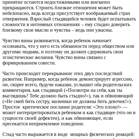
принятие остаются недостижимыми или внезапно
прекращаются. Строить близкие отношения может быть
небезопасно, ведь всегда присутствует воображаемый страх
отвержения. Взрослый стыдящийся человек будет испытывать
сложности в интимных отношениях – ему стыдно доверить
близкому свои мысли и чувства – ведь они ужасны.
Чувство вины развивается, когда ребенок начинает
осознавать, что у него есть обязанности перед обществом или
другими людьми, и поэтому он должен сдерживать свои
эгоистические желания. Чувство вины связано с
формированием совести.
Часто происходит перекрывание этих двух последствий
развития. Например, когда ребенок демонстрирует агрессию,
он, скорее всего, будучи наказан, услышит оба родительских
комментария, как стыдящий («Посмотри на себя, как ты
выглядишь? Тебе должно быть стыдно!»), так и обвиняющий
(«Не смей бить сестру, мальчики не должны бить девочек!»).
Простое критическое послание родителя: «Это плохо!» —
может интерпретироваться ребенком и как стыдящее (что он в
сущности своей дефектен), и как обвиняющее, если
пресекается неприемлемое поведение.
Стыд часто выражается в виде мощных физических реакций: