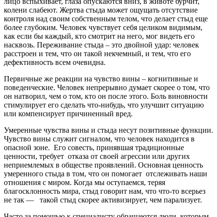
лицо вспыхивает, глаза опускаются вниз, в животе бурчит,
колени слабеют. Жертва стыда может ощущать отсутствие
контроля над своим собственным телом, что делает стыд еще
более глубоким. Человек чувствует себя целиком видимым,
как если бы каждый, кто смотрит на него, мог видеть его
насквозь. Переживание стыда – это двойной удар: человек
расстроен и тем, что он такой некчемный, и тем, что его
дефективность всем очевидна.
Первичные же реакции на чувство вины – когнитивные и
поведенческие. Человек непрерывно думает скорее о том, что
он натворил, чем о том, кто он после этого. Боль виновности
стимулирует его сделать что-нибудь, что улучшит ситуацию
или компенсирует причиненный вред.
Умеренные чувства вины и стыда несут позитивные функции.
Чувство вины служит сигналом, что человек находится в
опасной зоне. Его совесть, принявшая традиционные
ценности, требует отказа от своей агрессии или других
неприемлемых в обществе проявлений. Основная ценность
умеренного стыда в том, что он помогает отслеживать наши
отношения с миром. Когда мы оступаемся, теряя
благосклонность мира, стыд говорит нам, что что-то всерьез
не так — такой стыд скорее активизирует, чем парализует.
Часто за помощью к специалисту обращаются люди, которым