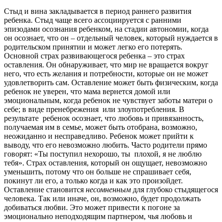
Стыд и вина закладывается в период раннего развития
ребенка. Стыд чаще всего ассоциируется с ранними
эпизодами осознания ребенком, на стадии автономии, когда
он осознает, что он – отдельный человек, который нуждается в
родительском принятии и может легко его потерять.
Основной страх развивающегося ребенка – это страх
оставления. Он обнаруживает, что мир не вращается вокруг
него, что есть желания и потребности, которые он не может
удовлетворить сам. Оставление может быть физическим, когда
ребенок не уверен, что мама вернется домой или
эмоциональным, когда ребенок не чувствует заботы матери о
себе; в виде пренебрежения или злоупотребления. В
результате ребенок осознает, что любовь и привязанность,
получаемая им в семье, может быть отобрана, возможно,
неожиданно и несправедливо. Ребенок может прийти к
выводу, что его невозможно любить. Часто родители прямо
говорят: «Ты поступил нехорошо, ты плохой, я не люблю
тебя». Страх оставления, который он ощущает, невозможно
уменьшить, потому что он больше не спрашивает себя,
покинут ли его, а только когда и как это произойдет.
Оставление становится
несомненным
для глубоко стыдящегося
человека. Так или иначе, он, возможно, будет продолжать
добиваться любви. Это может привести к погоне за
эмоционально неподходящим партнером, чья любовь и