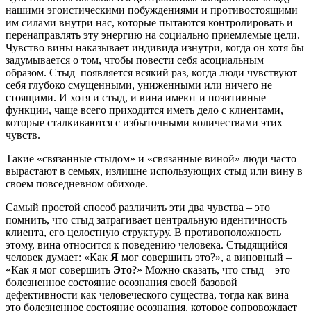
нашими эгоистическими побуждениями и противостоящими
им силами внутри нас, которые пытаются контролировать и
перенаправлять эту энергию на социально приемлемые цели.
Чувство вины наказывает индивида изнутри, когда он хотя бы
задумывается о том, чтобы повести себя асоциальным
образом. Стыд появляется всякий раз, когда люди чувствуют
себя глубоко смущенными, униженными или ничего не
стоящими. И хотя и стыд, и вина имеют и позитивные
функции, чаще всего приходится иметь дело с клиентами,
которые сталкиваются с избыточными количествами этих
чувств.
Такие «связанные стыдом» и «связанные виной» люди часто
вырастают в семьях, излишне использующих стыд или вину в
своем повседневном обиходе.
Самый простой способ различить эти два чувства – это
помнить, что стыд затрагивает центральную идентичность
клиента, его целостную структуру. В противоположность
этому, вина относится к поведению человека. Стыдящийся
человек думает: «Как
Я
мог совершить это?», а виновный –
«Как я мог совершить
Это
?» Можно сказать, что стыд – это
болезненное состояние осознания своей базовой
дефективности как человеческого существа, тогда как вина –
это болезненное состояние осознания, которое сопровождает