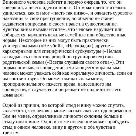
Виновного человека заботит в первую очередь то, что он
совершил, а не его идентичность. Он может действительно
удивляться, как он мог «пасть так низко», и ожидать сурового
наказания за свое преступление, но обычно не станет
задаваться вопросами о своем праве на существование.
Чувство вины вызывается тем, что человек нарушает или
собирается нарушить важные семейные или общественные
нормы. Некоторые из них могут быть практически
универсальными («Не убий», «Не укради»), другие –
характерными для специфической субкультуры («Нельзя
закладывать своих товарищей по группировке») или
родительской семьи («Всегда слушайся своего отца»). Эти
нормы описывают поведение, считающееся моральным:
человек может уважать себя как моральную личность, если он
им соответствует. Он может ожидать наказания,
пропорционального тяжести вреда, нанесенного им
сообществу, в случае, если он решает не подчиниться его
командам.
Одной из причин, по которой стыд и вину можно спутать,
является то, что человек может испытывать их одновременно.
Тем не менее, определенные личности склонны больше к
стыду или к вине. Одно и то же поведение может пробудить
стыд в одном человеке, вину в другом и оба чувства в
третьем.