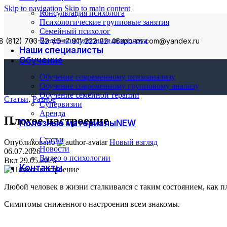
Skip to navigation
Skip to main content
Консультация психолога
Психологические групповые занятия
Семейный психолог
Видео-консультация психолога
8 (812) 703-22-46
+7 911-222-22-46
spb-nv.com@yandex.ru
Наши специалисты
Обучение
Обучение современному психоанализу
Обучение современному групповому анализу
Обучение семейной терапии
Статьи
,
Разное
Супервизии
Аренда
Плохое настроение
Полезные материалы
NEW
Статьи
Опубликовано
Новый взгляд
Новости
06.07.2026
Видео о психологии
Вкл 29.05.2026
Контакты
Любой человек в жизни сталкивался с таким состоянием, как 
Симптомы сниженного настроения всем знакомы.