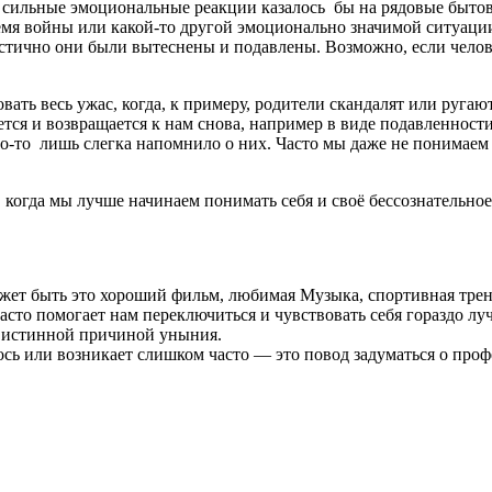
сильные эмоциональные реакции казалось бы на рядовые бытовы
время войны или какой-то другой эмоционально значимой ситуаци
тично они были вытеснены и подавлены. Возможно, если человек
вать весь ужас, когда, к примеру, родители скандалят или ругают
тся и возвращается к нам снова, например в виде подавленност
то-то лишь слегка напомнило о них. Часто мы даже не понимаем
, когда мы лучше начинаем понимать себя и своё бессознательн
ожет быть это хороший фильм, любимая Музыка, спортивная тре
асто помогает нам переключиться и чувствовать себя гораздо лу
ть истинной причиной уныния.
ось или возникает слишком часто — это повод задуматься о про