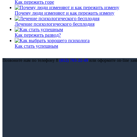
Как пережить горе
Почему люди изменяют и как пережить измену
Лечение психологического бесплодия
Как пережить развод?
Как стать успешным
Позвоните нам по телефону 8
(812) 703-22-49
или оформите on-line зая