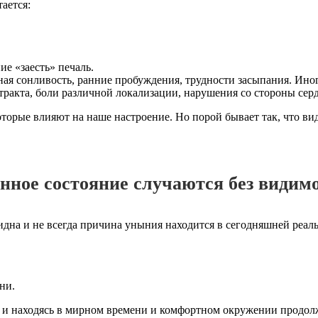
ается:
е «заесть» печаль.
рная сонливость, ранние пробуждения, трудности засыпания. И
тракта, боли различной локализации, нарушения со стороны сер
торые влияют на наше настроение. Но порой бывает так, что вид
енное состояние случаются без види
евидна и не всегда причина уныния находится в сегодняшней реал
ни.
 и находясь в мирном времени и комфортном окружении продолж