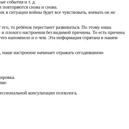
е события и т. д.
и повторяются снова и снова.
 в ситуации войны будет все чувствовать, воевать он не
 его, то ребёнок перестанет развиваться. По этому наша
и и плохого настроения без видимой причины. То есть причина
 что напомнило и о чем. Эта информация спрятана в нашем
ое, наше настроение начинает отражать сегодняшнюю
нировка.
чше.
фессиональной консультации психолога.