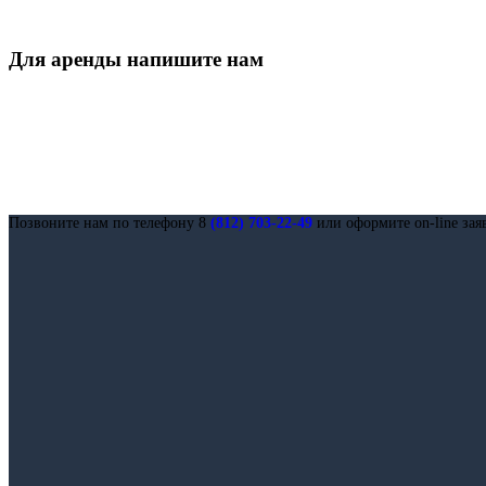
Для аренды напишите нам
Позвоните нам по телефону 8
(812) 703-22-49
или оформите on-line зая