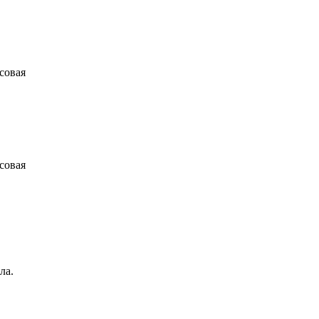
совая
совая
ла.