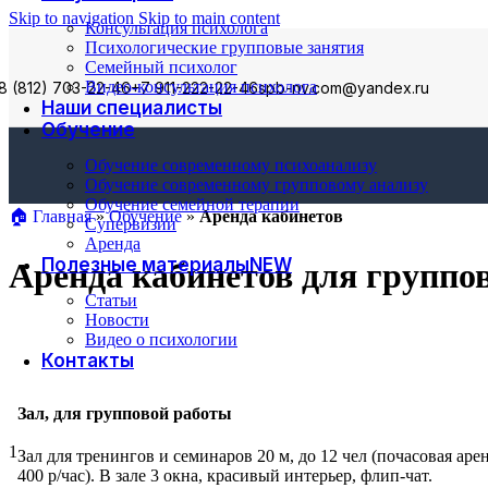
Skip to navigation
Skip to main content
Консультация психолога
Психологические групповые занятия
Семейный психолог
Видео-консультация психолога
8 (812) 703-22-46
+7 911-222-22-46
spb-nv.com@yandex.ru
Наши специалисты
Обучение
Обучение современному психоанализу
Обучение современному групповому анализу
Обучение семейной терапии
🏠︎ Главная
»
Обучение
»
Аренда кабинетов
Супервизии
Аренда
Полезные материалы
NEW
Аренда кабинетов для группо
Статьи
Новости
Видео о психологии
Контакты
Зал, для групповой работы
1
Зал для тренингов и семинаров 20 м, до 12 чел (почасовая аре
400 р/час). В зале 3 окна, красивый интерьер, флип-чат.