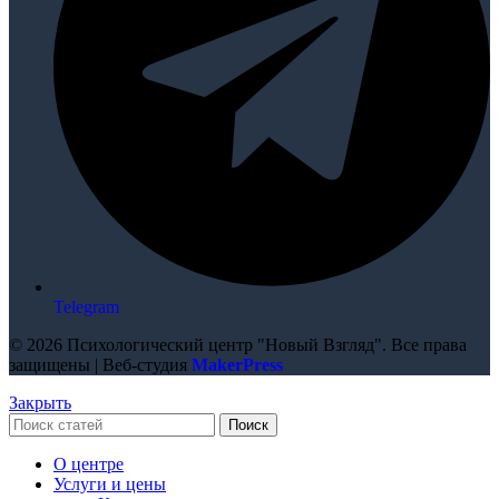
Telegram
© 2026 Психологический центр "Новый Взгляд". Все права
защищены | Веб-студия
MakerPress
Закрыть
Поиск
О центре
Услуги и цены